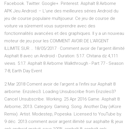
Facebook. Twitter. Google+. Pinterest. Asphalt 8 Airborne
APK Jeu Android: – L’une des meilleures séries Android du
jeu de course populaire multijoueur. Ce jeu de course de
voiture va sûrement vous surprendre avec des
fonctionnalités avancées et des graphiques. Il y a un nouveau
moteur de jeu pour les COMMENT AVOIR DE L'ARGENT
ILLIMITE SUR … 18/05/2017 · Comment avoir de l'argent illimité
Asphalt 8 avec un Android - Duration: 5:17. Chitana dz 4,111
views. 5:17. Asphalt 8 Airborne Walkthrough - Part 77 - Season
7-8, Earth Day Event
2 Mar 2018 Coment avoir de l'argent a l'infini sur Asphalt 8
airborne. Enzoleo3. Loading Unsubscribe from Enzoleo3?
Cancel Unsubscribe. Working. 25 Apr 2016 Game. Asphalt 8:
Airborne; 2013. Category. Gaming. Song. Another Day (xKore
Remix). Artist. Modestep, Popeska. Licensed to YouTube by.
9 déc. 2013 comment avoir argent illimité sur asphalte 8; jeux