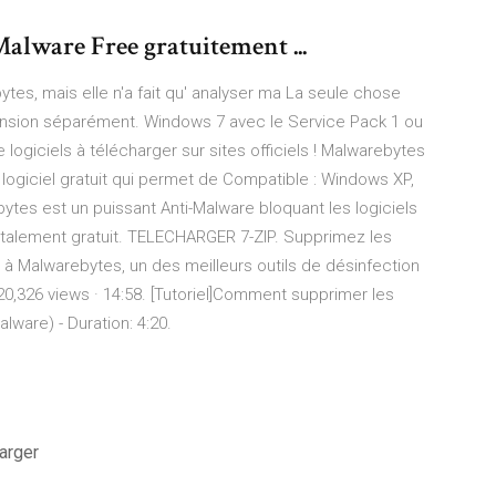
lware Free gratuitement ...
ytes, mais elle n'a fait qu' analyser ma La seule chose
tension séparément. Windows 7 avec le Service Pack 1 ou
e logiciels à télécharger sur sites officiels ! Malwarebytes
 logiciel gratuit qui permet de Compatible : Windows XP,
ebytes est un puissant Anti-Malware bloquant les logiciels
t totalement gratuit. TELECHARGER 7-ZIP. Supprimez les
 à Malwarebytes, un des meilleurs outils de désinfection
20,326 views · 14:58. [Tutoriel]Comment supprimer les
lware) - Duration: 4:20.
arger