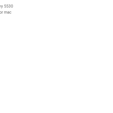
vy 5530
for mac